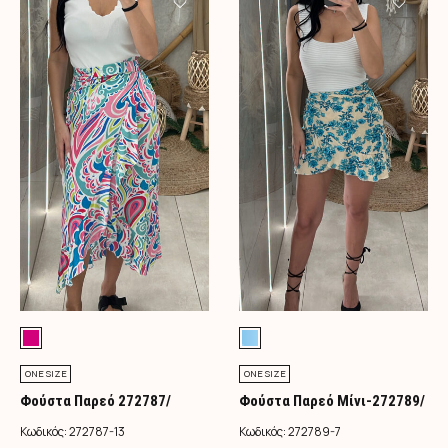
ONE SIZE
ONE SIZE
Φούστα Παρεό 272787/
Φούστα Παρεό Μίνι-272789/
Φούξια
Τιρκουάζ
Κωδικός:
272787-13
Κωδικός:
272789-7