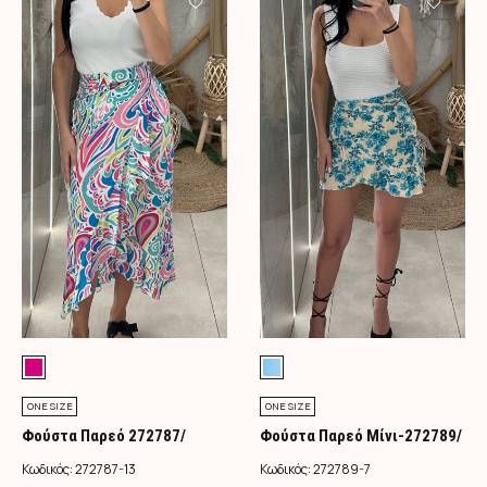
ONE SIZE
ONE SIZE
Φούστα Παρεό 272787/
Φούστα Παρεό Μίνι-272789/
Φούξια
Τιρκουάζ
Κωδικός:
272787-13
Κωδικός:
272789-7