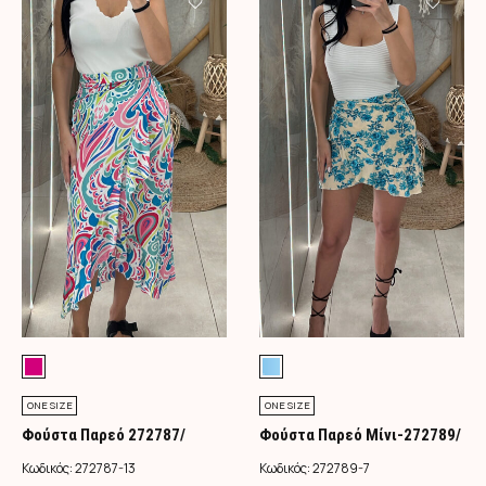
ONE SIZE
ONE SIZE
Φούστα Παρεό 272787/
Φούστα Παρεό Μίνι-272789/
Φούξια
Τιρκουάζ
Κωδικός:
272787-13
Κωδικός:
272789-7