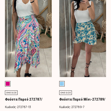
ONE SIZE
ONE SIZE
Φούστα Παρεό 272787/
Φούστα Παρεό Μίνι-272789/
Φούξια
Τιρκουάζ
Κωδικός:
272787-13
Κωδικός:
272789-7