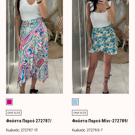
ONE SIZE
ONE SIZE
Φούστα Παρεό 272787/
Φούστα Παρεό Μίνι-272789/
Φούξια
Τιρκουάζ
Κωδικός:
272787-13
Κωδικός:
272789-7