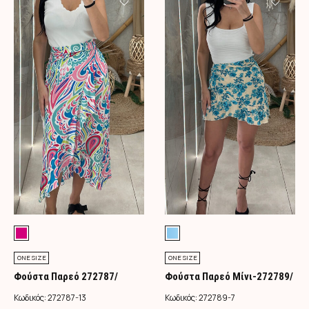
ONE SIZE
ONE SIZE
Φούστα Παρεό 272787/
Φούστα Παρεό Μίνι-272789/
Φούξια
Τιρκουάζ
Κωδικός:
272787-13
Κωδικός:
272789-7