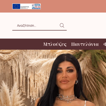
ΟΛΗ ΑΝΩ ΤΩΝ 20€ ΜΕ BOX NOW
Search
input
Μπλούζες
Παντελόνια