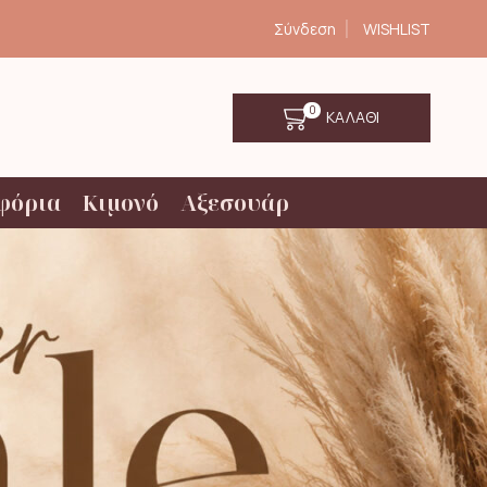
Σύνδεση
WISHLIST
0
ΚΑΛΑΘΙ
φόρια
Κιμονό
Αξεσουάρ