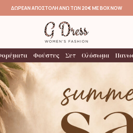
ΔΩΡΕΑΝ ΑΠΟΣΤΟΛΗ ΑΝΩ ΤΩΝ 20€ ΜΕ BOX NOW
Φορέματα
Φούστες
Σετ
Ολόσωμα
Πανω