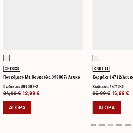
ONE SIZE
ONE SIZE
Πουκάμισο Με Κουκούλα 399087/ Λευκο
Κορμάκι 14712/Λευκ
Κωδικός:
399087-2
Κωδικός:
14712-3
Original
Η
Original
Η
24,99
€
12,99
€
26,99
€
16,99
€
price
Αυτό
τρέχουσα
price
Αυτό
τ
was:
το
τιμή
was:
το
τ
ΑΓΟΡΑ
ΑΓΟΡΑ
24,99 €.
προϊόν
είναι:
26,99 €.
προϊ
ε
έχει
12,99 €.
έχει
1
πολλαπλές
πολλ