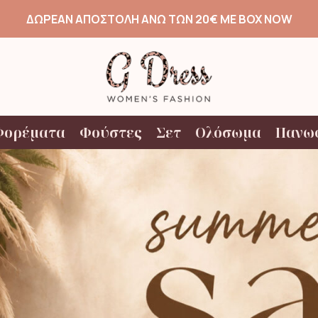
ΔΩΡΕΑΝ ΑΠΟΣΤΟΛΗ ΑΝΩ ΤΩΝ 20€ ΜΕ BOX NOW
Φορέματα
Φούστες
Σετ
Ολόσωμα
Πανω