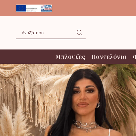
ΟΛΗ ΑΝΩ ΤΩΝ 20€ ΜΕ BOX NOW
Search
input
Μπλούζες
Παντελόνια