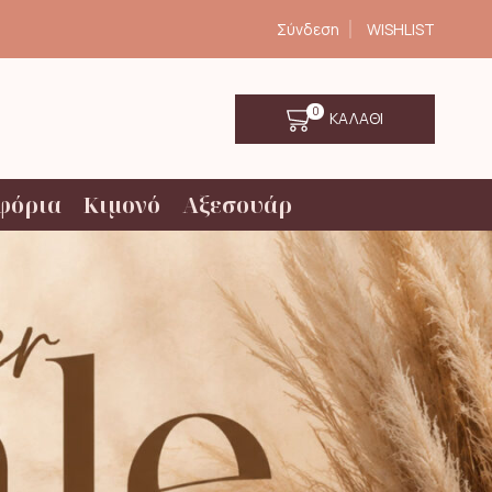
Σύνδεση
WISHLIST
0
ΚΑΛΑΘΙ
φόρια
Κιμονό
Αξεσουάρ