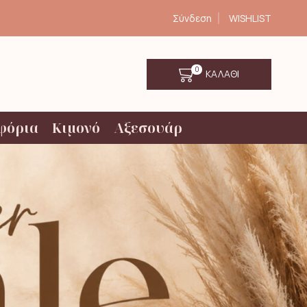
Σύνδεση
WISHLIST
0
ΚΑΛΑΘΙ
φόρια
Κιμονό
Αξεσουάρ