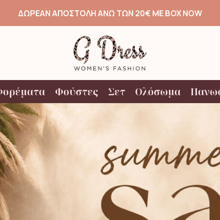
ΔΩΡΕΑΝ ΑΠΟΣΤΟΛΗ ΑΝΩ ΤΩΝ 20€ ΜΕ BOX NOW
Φορέματα
Φούστες
Σετ
Ολόσωμα
Πανω