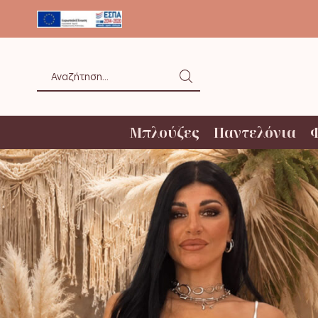
ΟΛΗ ΑΝΩ ΤΩΝ 20€ ΜΕ BOX NOW
Search
input
Μπλούζες
Παντελόνια