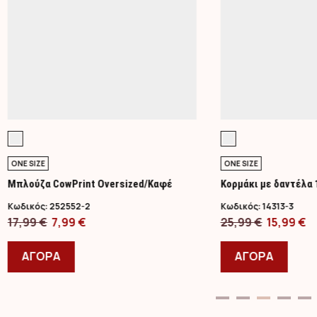
ONE SIZE
ONE SIZE
Μπλούζα CowPrint Oversized/Καφέ
Κορμάκι με δαντέλα
Κωδικός:
252552-2
Κωδικός:
14313-3
Original
Η
Original
Η
17,99
€
7,99
€
25,99
€
15,99
€
price
Αυτό
τρέχουσα
price
Αυτό
τ
was:
το
τιμή
was:
το
τ
ΑΓΟΡΑ
ΑΓΟΡΑ
17,99 €.
προϊόν
είναι:
25,99 €.
προϊ
εί
έχει
7,99 €.
έχει
15
πολλαπλές
πολλ