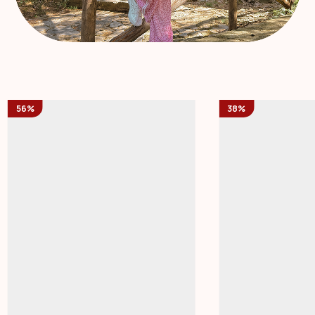
56%
38%