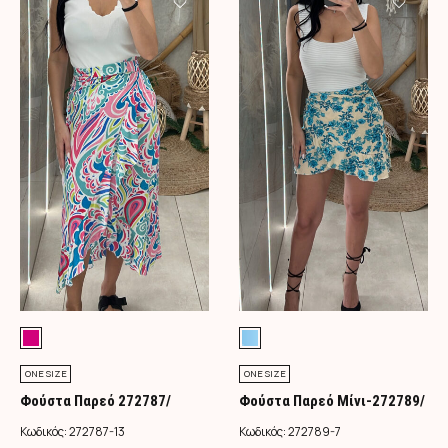
ONE SIZE
ONE SIZE
Φούστα Παρεό 272787/
Φούστα Παρεό Μίνι-272789/
Φούξια
Τιρκουάζ
Κωδικός:
272787-13
Κωδικός:
272789-7