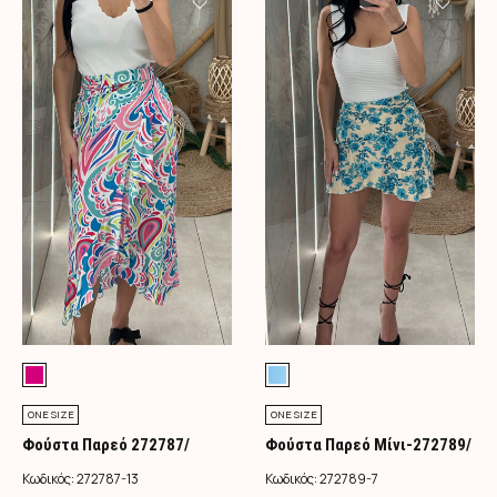
ONE SIZE
ONE SIZE
Φούστα Παρεό 272787/
Φούστα Παρεό Μίνι-272789/
Φούξια
Τιρκουάζ
Κωδικός:
272787-13
Κωδικός:
272789-7