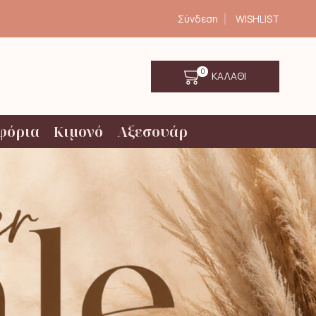
Σύνδεση
WISHLIST
0
ΚΑΛΑΘΙ
φόρια
Κιμονό
Αξεσουάρ