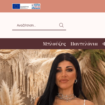
ΟΛΗ ΑΝΩ ΤΩΝ 20€ ΜΕ BOX NOW
Search
input
Μπλούζες
Παντελόνια