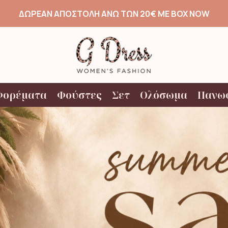
ΔΩΡΕΑΝ ΑΠΟΣΤΟΛΗ ΑΝΩ ΤΩΝ 20€ ΜΕ BOX NOW
Φορέματα
Φούστες
Σετ
Ολόσωμα
Πανω