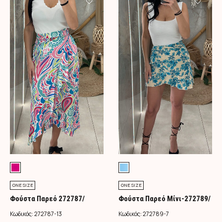
ONE SIZE
ONE SIZE
Φούστα Παρεό 272787/
Φούστα Παρεό Μίνι-272789/
Φούξια
Τιρκουάζ
Κωδικός:
272787-13
Κωδικός:
272789-7