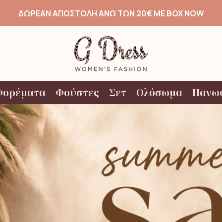
ΔΩΡΕΑΝ ΑΠΟΣΤΟΛΗ ΑΝΩ ΤΩΝ 20€ ΜΕ BOX NOW
Φορέματα
Φούστες
Σετ
Ολόσωμα
Πανω