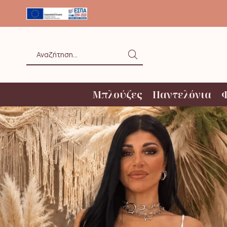
ΟΛΗ ΑΝΩ ΤΩΝ 20€ ΜΕ BOX NOW
Search
input
Μπλούζες
Παντελόνια