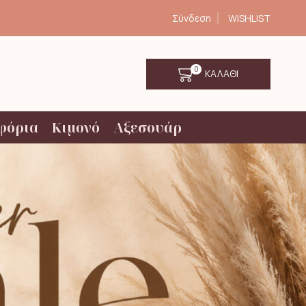
Σύνδεση
WISHLIST
0
ΚΑΛΑΘΙ
φόρια
Κιμονό
Αξεσουάρ