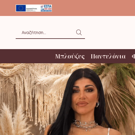
ΟΛΗ ΑΝΩ ΤΩΝ 20€ ΜΕ BOX NOW
Search
input
Μπλούζες
Παντελόνια