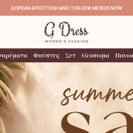
ΔΩΡΕΑΝ ΑΠΟΣΤΟΛΗ ΑΝΩ ΤΩΝ 20€ ΜΕ BOX NOW
Φορέματα
Φούστες
Σετ
Ολόσωμα
Πανω