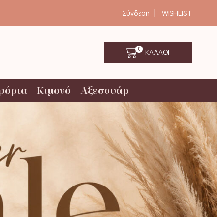
Σύνδεση
WISHLIST
0
ΚΑΛΑΘΙ
φόρια
Κιμονό
Αξεσουάρ