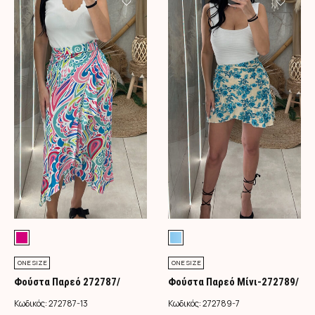
ONE SIZE
ONE SIZE
Φούστα Παρεό 272787/
Φούστα Παρεό Μίνι-272789/
Φούξια
Τιρκουάζ
Κωδικός:
272787-13
Κωδικός:
272789-7