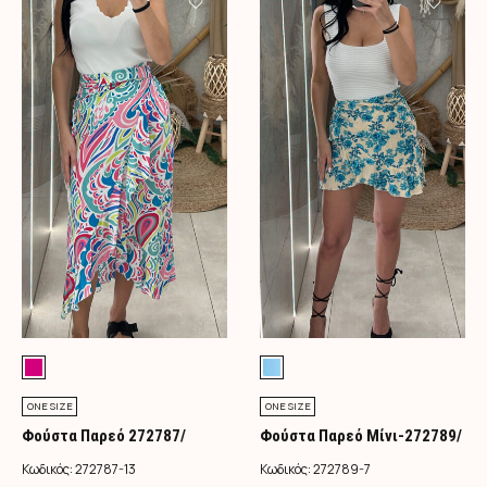
ONE SIZE
ONE SIZE
Φούστα Παρεό 272787/
Φούστα Παρεό Μίνι-272789/
Φούξια
Τιρκουάζ
Κωδικός:
272787-13
Κωδικός:
272789-7