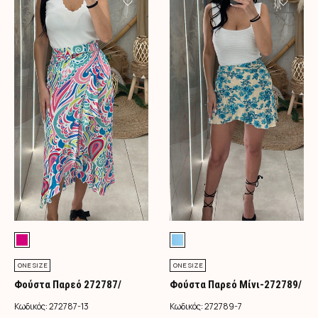
ONE SIZE
ONE SIZE
Φούστα Παρεό 272787/
Φούστα Παρεό Μίνι-272789/
Φούξια
Τιρκουάζ
Κωδικός:
272787-13
Κωδικός:
272789-7