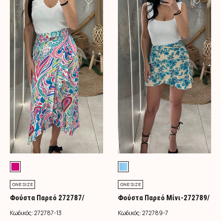
ONE SIZE
ONE SIZE
Φούστα Παρεό 272787/
Φούστα Παρεό Μίνι-272789/
Φούξια
Τιρκουάζ
Κωδικός:
272787-13
Κωδικός:
272789-7