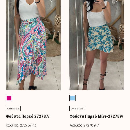
ONE SIZE
ONE SIZE
Φούστα Παρεό 272787/
Φούστα Παρεό Μίνι-272789/
Φούξια
Τιρκουάζ
Κωδικός:
272787-13
Κωδικός:
272789-7