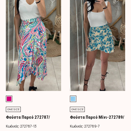
ONE SIZE
ONE SIZE
Φούστα Παρεό 272787/
Φούστα Παρεό Μίνι-272789/
Φούξια
Τιρκουάζ
Κωδικός:
272787-13
Κωδικός:
272789-7