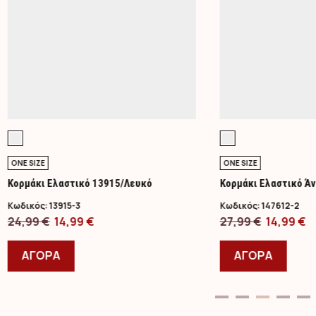
ONE SIZE
ONE SIZE
Κορμάκι Ελαστικό 13915/Λευκό
Κορμάκι Ελαστικό Άν
Στήθος/Lime
Κωδικός:
13915-3
Κωδικός:
147612-2
Original
Η
Original
Η
24,99
€
14,99
€
27,99
€
14,99
€
price
Αυτό
τρέχουσα
price
Αυτό
τ
was:
το
τιμή
was:
το
τ
ΑΓΟΡΑ
ΑΓΟΡΑ
24,99 €.
προϊόν
είναι:
27,99 €.
προϊ
εί
έχει
14,99 €.
έχει
14
πολλαπλές
πολλ