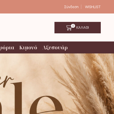
Σύνδεση
WISHLIST
0
ΚΑΛΑΘΙ
φόρια
Κιμονό
Αξεσουάρ