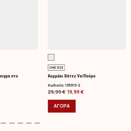
ONE SIZE
οιγμα στο
Κορμάκι Βάτες Ve/Πούρο
Κωδικός:
135913-2
Original
Η
29,99
€
19,99
€
ρέχουσα
price
Αυτό
τρέχουσα
ιμή
was:
το
τιμή
ΑΓΟΡΑ
όν
ναι:
29,99 €.
προϊόν
είναι:
,99 €.
έχει
19,99 €.
απλές
πολλαπλές