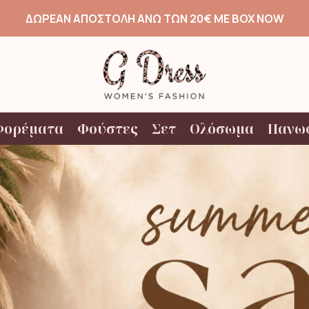
ΔΩΡΕΑΝ ΑΠΟΣΤΟΛΗ ΑΝΩ ΤΩΝ 20€ ΜΕ BOX NOW
Φορέματα
Φούστες
Σετ
Ολόσωμα
Πανω