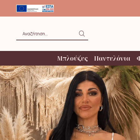
ΟΛΗ ΑΝΩ ΤΩΝ 20€ ΜΕ BOX NOW
Search
input
Μπλούζες
Παντελόνια