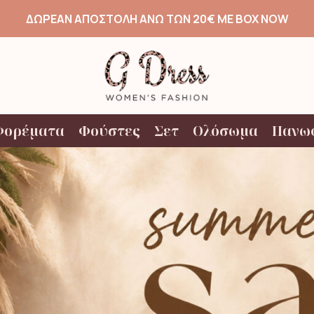
ΔΩΡΕΑΝ ΑΠΟΣΤΟΛΗ ΑΝΩ ΤΩΝ 20€ ΜΕ BOX NOW
Φορέματα
Φούστες
Σετ
Ολόσωμα
Πανω