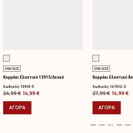
ONE SIZE
ONE SIZE
Κορμάκι Ελαστικό 13915/Λευκό
Κορμάκι Ελαστικό Άν
Στήθος/Lime
Κωδικός:
13915-3
Κωδικός:
147612-2
Original
Η
Original
Η
24,99
€
14,99
€
27,99
€
14,99
€
price
Αυτό
τρέχουσα
price
Αυτό
τ
was:
το
τιμή
was:
το
τ
ΑΓΟΡΑ
ΑΓΟΡΑ
24,99 €.
προϊόν
είναι:
27,99 €.
προϊ
εί
έχει
14,99 €.
έχει
14
πολλαπλές
πολλ