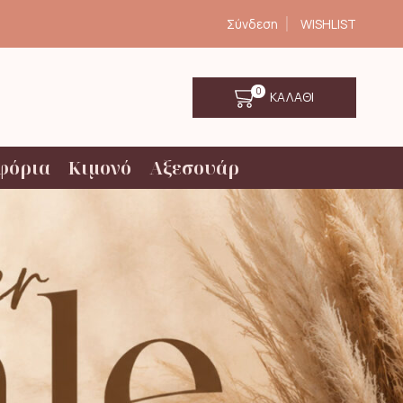
Σύνδεση
WISHLIST
0
ΚΑΛΑΘΙ
φόρια
Κιμονό
Αξεσουάρ