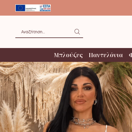
ΟΛΗ ΑΝΩ ΤΩΝ 20€ ΜΕ BOX NOW
Search
input
Μπλούζες
Παντελόνια