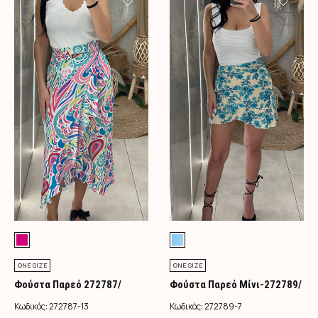
ONE SIZE
ONE SIZE
Φούστα Παρεό 272787/
Φούστα Παρεό Μίνι-272789/
Φούξια
Τιρκουάζ
Κωδικός:
272787-13
Κωδικός:
272789-7