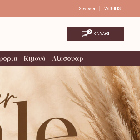
Σύνδεση
WISHLIST
0
ΚΑΛΑΘΙ
φόρια
Κιμονό
Αξεσουάρ