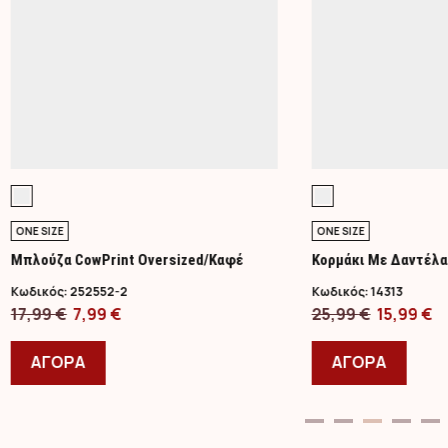
ONE SIZE
ONE SIZE
Μπλούζα CowPrint Oversized/Καφέ
Κορμάκι Με Δαντέλα
Κωδικός:
252552-2
Κωδικός:
14313
Original
Η
Original
Η
17,99
€
7,99
€
25,99
€
15,99
€
price
Αυτό
τρέχουσα
price
Αυτό
τ
was:
το
τιμή
was:
το
τ
ΑΓΟΡΑ
ΑΓΟΡΑ
17,99 €.
προϊόν
είναι:
25,99 €.
προϊ
εί
έχει
7,99 €.
έχει
15
πολλαπλές
πολλ