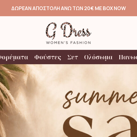
ΔΩΡΕΑΝ ΑΠΟΣΤΟΛΗ ΑΝΩ ΤΩΝ 20€ ΜΕ BOX NOW
Φορέματα
Φούστες
Σετ
Ολόσωμα
Πανω