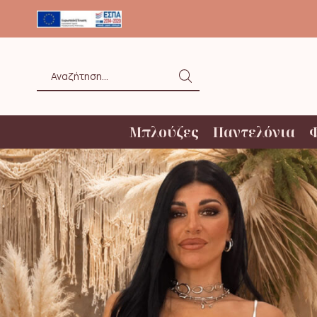
ΟΛΗ ΑΝΩ ΤΩΝ 20€ ΜΕ BOX NOW
Search
input
Μπλούζες
Παντελόνια