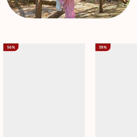
56%
38%