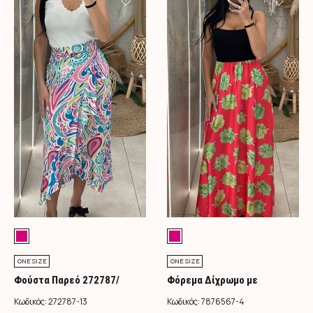
ONE SIZE
ONE SIZE
Φούστα Παρεό 272787/
Φόρεμα Δίχρωμο με
Φούξια
Λουλούδια/Φούξια
Κωδικός:
272787-13
Κωδικός:
7876567-4