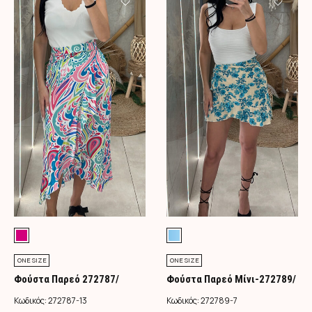
ONE SIZE
ONE SIZE
Φούστα Παρεό 272787/
Φούστα Παρεό Μίνι-272789/
Φούξια
Τιρκουάζ
Κωδικός:
272787-13
Κωδικός:
272789-7