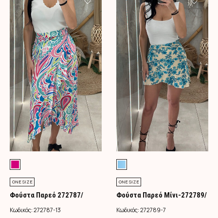
ONE SIZE
ONE SIZE
Φούστα Παρεό 272787/
Φούστα Παρεό Μίνι-272789/
Φούξια
Τιρκουάζ
Κωδικός:
272787-13
Κωδικός:
272789-7