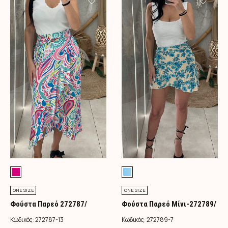
ONE SIZE
ONE SIZE
Φούστα Παρεό 272787/
Φούστα Παρεό Μίνι-272789/
Φούξια
Τιρκουάζ
Κωδικός:
272787-13
Κωδικός:
272789-7