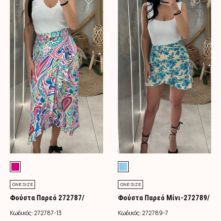
ONE SIZE
ONE SIZE
Φούστα Παρεό 272787/
Φούστα Παρεό Μίνι-272789/
Φούξια
Τιρκουάζ
Κωδικός:
272787-13
Κωδικός:
272789-7