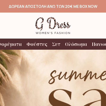
ΔΩΡΕΑΝ ΑΠΟΣΤΟΛΗ ΑΝΩ ΤΩΝ 20€ ΜΕ BOX NOW
Φορέματα
Φούστες
Σετ
Ολόσωμα
Πανω