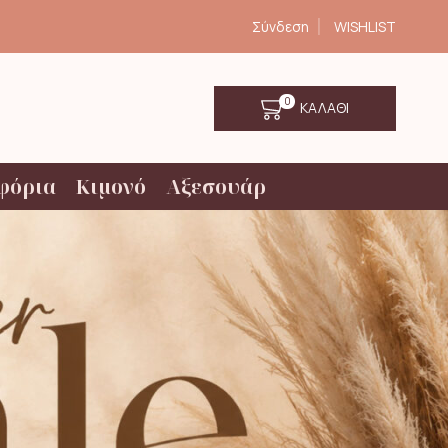
Σύνδεση
WISHLIST
0
ΚΑΛΑΘΙ
φόρια
Κιμονό
Αξεσουάρ