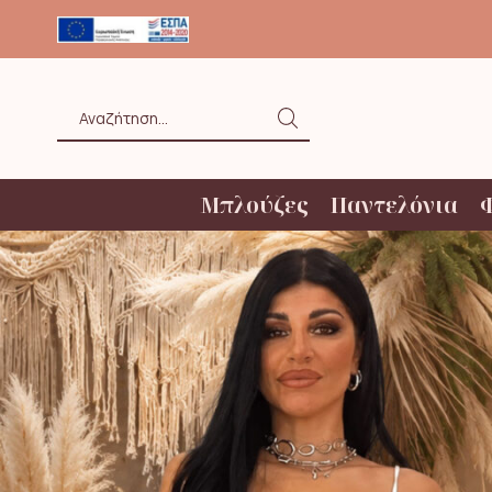
ΟΛΗ ΑΝΩ ΤΩΝ 20€ ΜΕ BOX NOW
Search
input
Μπλούζες
Παντελόνια