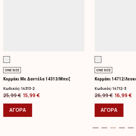
ONE SIZE
ONE SIZE
Κορμάκι Με Δαντέλα 14313/Μπεζ
Κορμάκι 14712/Λευκ
Κωδικός:
14313-2
Κωδικός:
14712-3
Original
Η
Original
Η
25,99
€
15,99
€
26,99
€
16,99
€
price
Αυτό
τρέχουσα
price
Αυτό
τ
was:
το
τιμή
was:
το
τ
ΑΓΟΡΑ
ΑΓΟΡΑ
25,99 €.
προϊόν
είναι:
26,99 €.
προϊ
ε
έχει
15,99 €.
έχει
1
πολλαπλές
πολλ