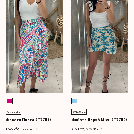
ONE SIZE
ONE SIZE
Φούστα Παρεό 272787/
Φούστα Παρεό Μίνι-272789/
Φούξια
Τιρκουάζ
Κωδικός:
272787-13
Κωδικός:
272789-7