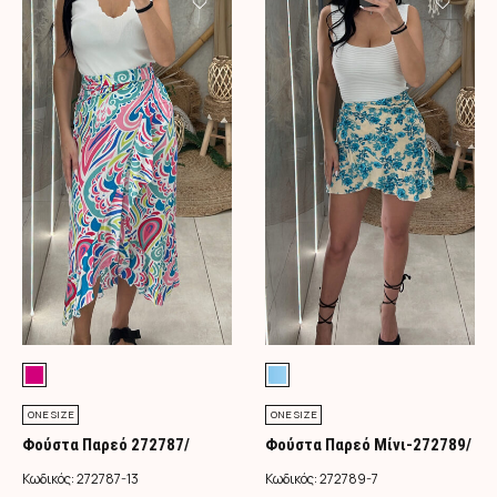
ONE SIZE
ONE SIZE
Φούστα Παρεό 272787/
Φούστα Παρεό Μίνι-272789/
Φούξια
Τιρκουάζ
Κωδικός:
272787-13
Κωδικός:
272789-7