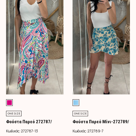
ONE SIZE
ONE SIZE
Φούστα Παρεό 272787/
Φούστα Παρεό Μίνι-272789/
Φούξια
Τιρκουάζ
Κωδικός:
272787-13
Κωδικός:
272789-7