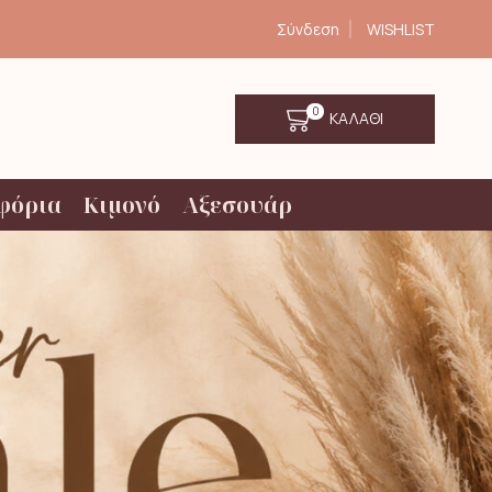
Σύνδεση
WISHLIST
0
ΚΑΛΑΘΙ
φόρια
Κιμονό
Αξεσουάρ