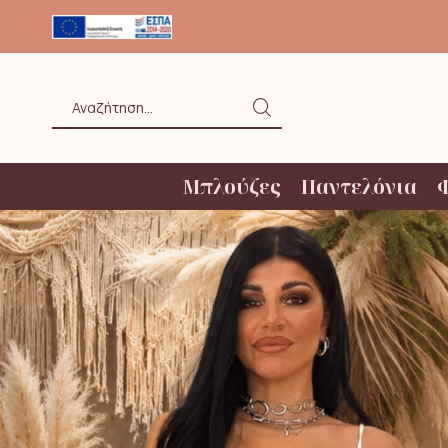
ΟΛΗ ΑΝΩ ΤΩΝ 20€ ΜΕ BOX NOW
Search
input
Μπλούζες
Παντελόνια