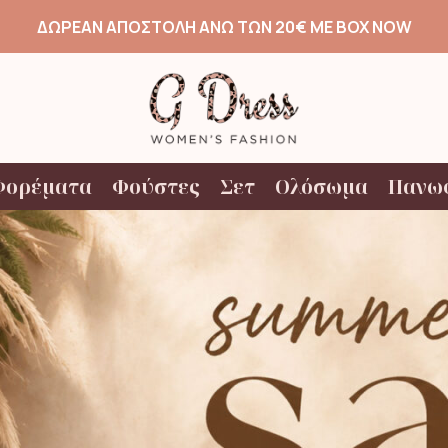
ΔΩΡΕΑΝ ΑΠΟΣΤΟΛΗ ΑΝΩ ΤΩΝ 20€ ΜΕ BOX NOW
Φορέματα
Φούστες
Σετ
Ολόσωμα
Πανω