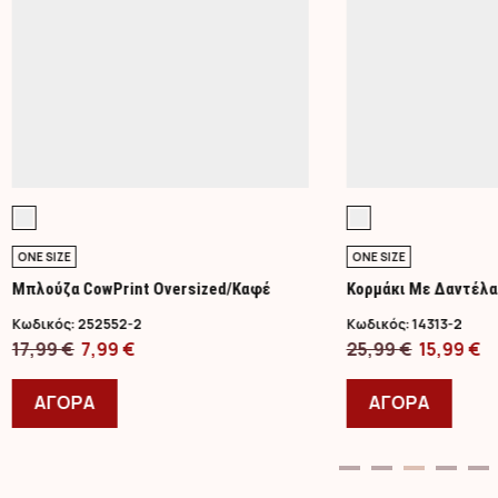
ONE SIZE
ONE SIZE
Μπλούζα CowPrint Oversized/Καφέ
Κορμάκι Με Δαντέλ
Κωδικός:
252552-2
Κωδικός:
14313-2
Original
Η
Original
Η
17,99
€
7,99
€
25,99
€
15,99
€
price
Αυτό
τρέχουσα
price
Αυτό
τ
was:
το
τιμή
was:
το
τ
ΑΓΟΡΑ
ΑΓΟΡΑ
17,99 €.
προϊόν
είναι:
25,99 €.
προϊ
εί
έχει
7,99 €.
έχει
15
πολλαπλές
πολλ