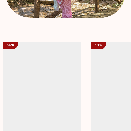
56%
38%