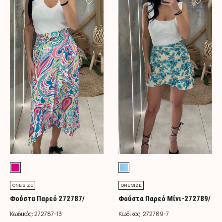
ONE SIZE
ONE SIZE
Φούστα Παρεό 272787/
Φούστα Παρεό Μίνι-272789/
Φούξια
Τιρκουάζ
Κωδικός:
272787-13
Κωδικός:
272789-7