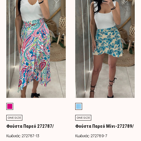
ONE SIZE
ONE SIZE
Φούστα Παρεό 272787/
Φούστα Παρεό Μίνι-272789/
Φούξια
Τιρκουάζ
Κωδικός:
272787-13
Κωδικός:
272789-7