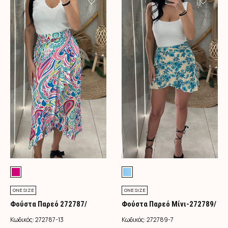
ONE SIZE
ONE SIZE
Φούστα Παρεό 272787/
Φούστα Παρεό Μίνι-272789/
Φούξια
Τιρκουάζ
Κωδικός:
272787-13
Κωδικός:
272789-7