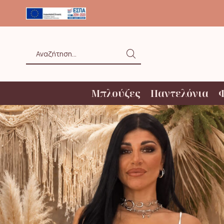
ΟΛΗ ΑΝΩ ΤΩΝ 20€ ΜΕ BOX NOW
Search
input
Μπλούζες
Παντελόνια