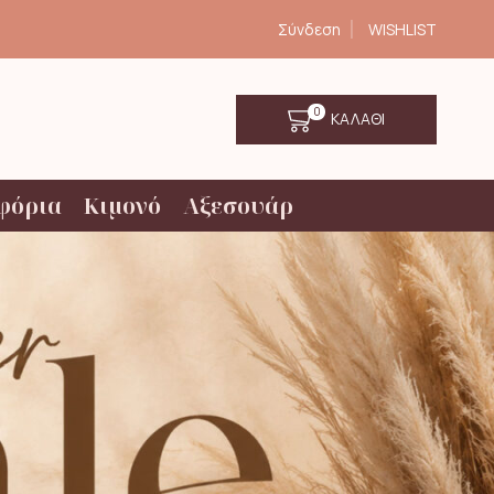
Σύνδεση
WISHLIST
0
ΚΑΛΑΘΙ
φόρια
Κιμονό
Αξεσουάρ