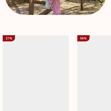
27%
56%