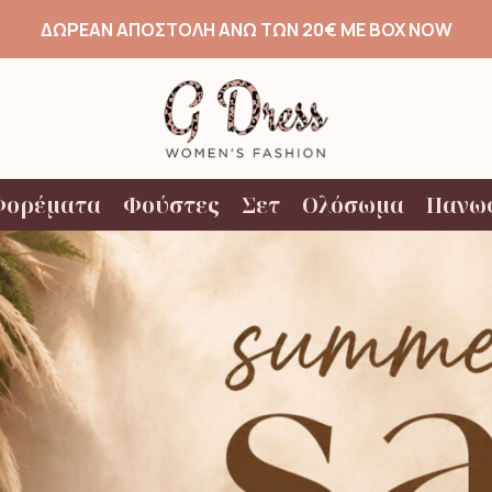
ΔΩΡΕΑΝ ΑΠΟΣΤΟΛΗ ΑΝΩ ΤΩΝ 20€ ΜΕ BOX NOW
Φορέματα
Φούστες
Σετ
Ολόσωμα
Πανω