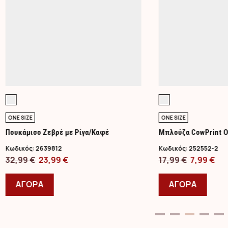
ONE SIZE
ONE SIZE
Πουκάμισο Ζεβρέ με Ρίγα/Καφέ
Μπλούζα CowPrint O
Κωδικός:
2639812
Κωδικός:
252552-2
Original
Η
Original
Η
32,99
€
23,99
€
17,99
€
7,99
€
price
Αυτό
τρέχουσα
price
Αυτό
τρ
was:
το
τιμή
was:
το
τι
ΑΓΟΡΑ
ΑΓΟΡΑ
32,99 €.
προϊόν
είναι:
17,99 €.
προϊ
είν
έχει
23,99 €.
έχει
7,9
πολλαπλές
πολλ